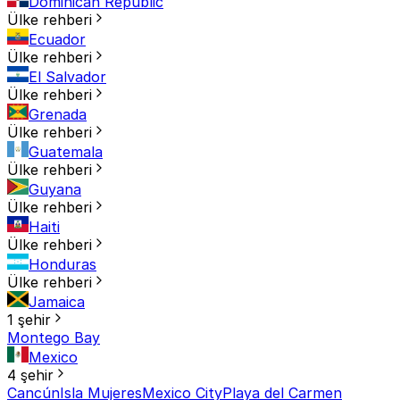
Dominican Republic
Ülke rehberi
Ecuador
Ülke rehberi
El Salvador
Ülke rehberi
Grenada
Ülke rehberi
Guatemala
Ülke rehberi
Guyana
Ülke rehberi
Haiti
Ülke rehberi
Honduras
Ülke rehberi
Jamaica
1 şehir
Montego Bay
Mexico
4 şehir
Cancún
Isla Mujeres
Mexico City
Playa del Carmen