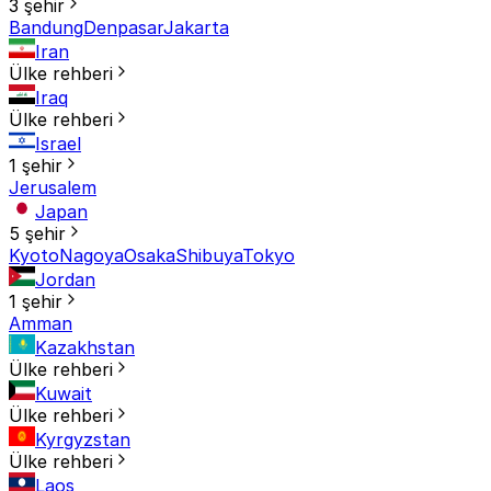
3 şehir
Bandung
Denpasar
Jakarta
Iran
Ülke rehberi
Iraq
Ülke rehberi
Israel
1 şehir
Jerusalem
Japan
5 şehir
Kyoto
Nagoya
Osaka
Shibuya
Tokyo
Jordan
1 şehir
Amman
Kazakhstan
Ülke rehberi
Kuwait
Ülke rehberi
Kyrgyzstan
Ülke rehberi
Laos