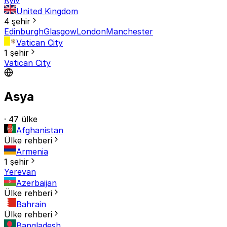
United Kingdom
4 şehir
Edinburgh
Glasgow
London
Manchester
Vatican City
1 şehir
Vatican City
Asya
· 47 ülke
Afghanistan
Ülke rehberi
Armenia
1 şehir
Yerevan
Azerbaijan
Ülke rehberi
Bahrain
Ülke rehberi
Bangladesh