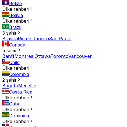
Belize
Ülke rehberi
Bolivia
Ülke rehberi
Brazil
3 şehir
Brasília
Rio de Janeiro
São Paulo
Canada
5 şehir
Banff
Montreal
Ottawa
Toronto
Vancouver
Chile
Ülke rehberi
Colombia
2 şehir
Bogota
Medellín
Costa Rica
Ülke rehberi
Cuba
Ülke rehberi
Dominica
Ülke rehberi