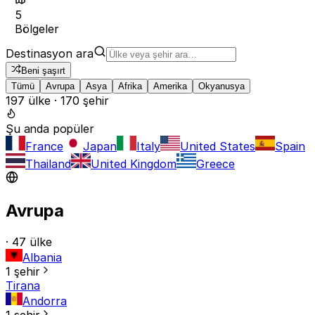
5
Bölgeler
Destinasyon ara
Beni şaşırt
Tümü
Avrupa
Asya
Afrika
Amerika
Okyanusya
197 ülke · 170 şehir
Şu anda popüler
France
Japan
Italy
United States
Spain
Thailand
United Kingdom
Greece
Avrupa
· 47 ülke
Albania
1 şehir
Tirana
Andorra
1 şehir