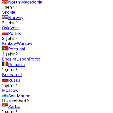
North Macedonia
1 şehir
Skopje
Norway
2 şehir
Oslo
Voss
Poland
2 şehir
Krakow
Warsaw
Portugal
3 şehir
Ericeira
Lisbon
Porto
Romania
1 şehir
Bucharest
Russia
1 şehir
Moscow
San Marino
Ülke rehberi
Serbia
1 şehir