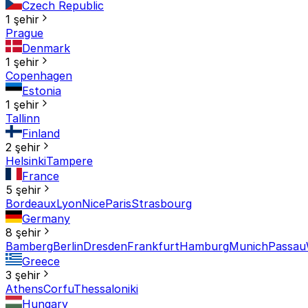
Czech Republic
1 şehir
Prague
Denmark
1 şehir
Copenhagen
Estonia
1 şehir
Tallinn
Finland
2 şehir
Helsinki
Tampere
France
5 şehir
Bordeaux
Lyon
Nice
Paris
Strasbourg
Germany
8 şehir
Bamberg
Berlin
Dresden
Frankfurt
Hamburg
Munich
Passau
Greece
3 şehir
Athens
Corfu
Thessaloniki
Hungary