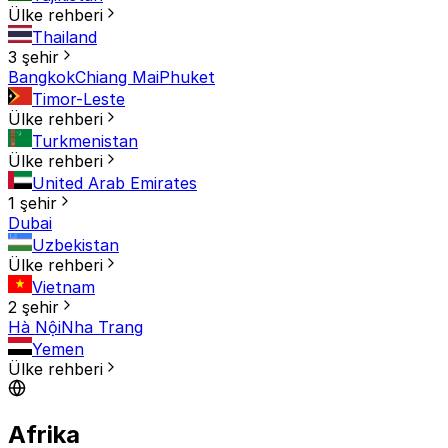
Ülke rehberi
Thailand
3 şehir
Bangkok
Chiang Mai
Phuket
Timor-Leste
Ülke rehberi
Turkmenistan
Ülke rehberi
United Arab Emirates
1 şehir
Dubai
Uzbekistan
Ülke rehberi
Vietnam
2 şehir
Hà Nội
Nha Trang
Yemen
Ülke rehberi
Afrika