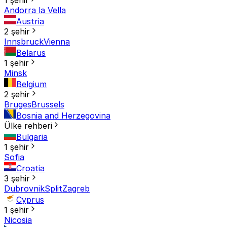
Andorra la Vella
Austria
2 şehir
Innsbruck
Vienna
Belarus
1 şehir
Minsk
Belgium
2 şehir
Bruges
Brussels
Bosnia and Herzegovina
Ülke rehberi
Bulgaria
1 şehir
Sofia
Croatia
3 şehir
Dubrovnik
Split
Zagreb
Cyprus
1 şehir
Nicosia