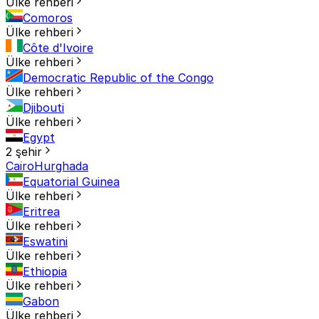
Ülke rehberi
Comoros
Ülke rehberi
Côte d'Ivoire
Ülke rehberi
Democratic Republic of the Congo
Ülke rehberi
Djibouti
Ülke rehberi
Egypt
2 şehir
Cairo
Hurghada
Equatorial Guinea
Ülke rehberi
Eritrea
Ülke rehberi
Eswatini
Ülke rehberi
Ethiopia
Ülke rehberi
Gabon
Ülke rehberi