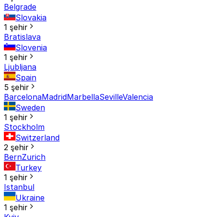
Belgrade
Slovakia
1 şehir
Bratislava
Slovenia
1 şehir
Ljubljana
Spain
5 şehir
Barcelona
Madrid
Marbella
Seville
Valencia
Sweden
1 şehir
Stockholm
Switzerland
2 şehir
Bern
Zurich
Turkey
1 şehir
Istanbul
Ukraine
1 şehir
Kyiv