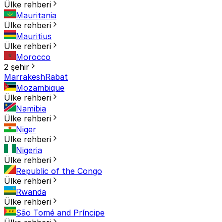
Ülke rehberi
Mauritania
Ülke rehberi
Mauritius
Ülke rehberi
Morocco
2 şehir
Marrakesh
Rabat
Mozambique
Ülke rehberi
Namibia
Ülke rehberi
Niger
Ülke rehberi
Nigeria
Ülke rehberi
Republic of the Congo
Ülke rehberi
Rwanda
Ülke rehberi
São Tomé and Príncipe