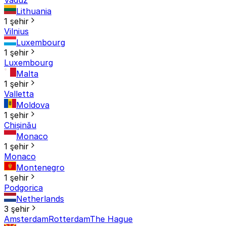
Lithuania
1 şehir
Vilnius
Luxembourg
1 şehir
Luxembourg
Malta
1 şehir
Valletta
Moldova
1 şehir
Chișinău
Monaco
1 şehir
Monaco
Montenegro
1 şehir
Podgorica
Netherlands
3 şehir
Amsterdam
Rotterdam
The Hague