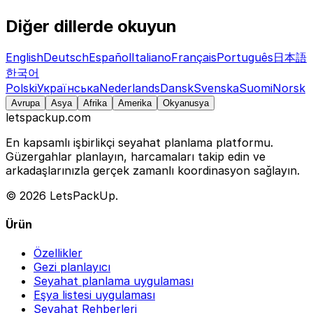
Diğer dillerde okuyun
English
Deutsch
Español
Italiano
Français
Português
日本語
한국어
Polski
Українська
Nederlands
Dansk
Svenska
Suomi
Norsk
Avrupa
Asya
Afrika
Amerika
Okyanusya
letspackup.com
En kapsamlı işbirlikçi seyahat planlama platformu.
Güzergahlar planlayın, harcamaları takip edin ve
arkadaşlarınızla gerçek zamanlı koordinasyon sağlayın.
© 2026 LetsPackUp.
Ürün
Özellikler
Gezi planlayıcı
Seyahat planlama uygulaması
Eşya listesi uygulaması
Seyahat Rehberleri