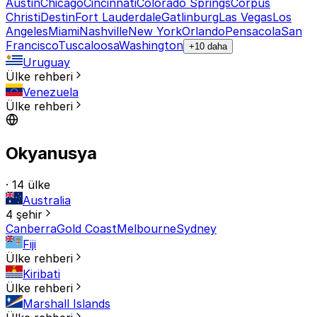
Austin
Chicago
Cincinnati
Colorado Springs
Corpus
Christi
Destin
Fort Lauderdale
Gatlinburg
Las Vegas
Los
Angeles
Miami
Nashville
New York
Orlando
Pensacola
San
Francisco
Tuscaloosa
Washington
+10 daha
Uruguay
Ülke rehberi
Venezuela
Ülke rehberi
Okyanusya
· 14 ülke
Australia
4 şehir
Canberra
Gold Coast
Melbourne
Sydney
Fiji
Ülke rehberi
Kiribati
Ülke rehberi
Marshall Islands