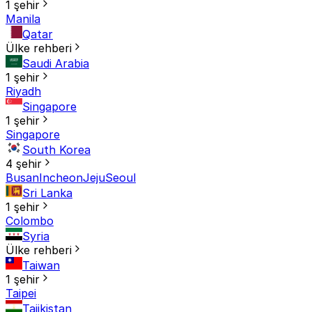
1 şehir
Manila
Qatar
Ülke rehberi
Saudi Arabia
1 şehir
Riyadh
Singapore
1 şehir
Singapore
South Korea
4 şehir
Busan
Incheon
Jeju
Seoul
Sri Lanka
1 şehir
Colombo
Syria
Ülke rehberi
Taiwan
1 şehir
Taipei
Tajikistan