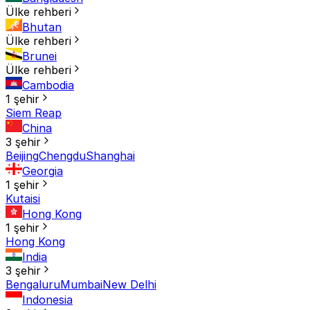
Ülke rehberi
Bhutan
Ülke rehberi
Brunei
Ülke rehberi
Cambodia
1 şehir
Siem Reap
China
3 şehir
Beijing
Chengdu
Shanghai
Georgia
1 şehir
Kutaisi
Hong Kong
1 şehir
Hong Kong
India
3 şehir
Bengaluru
Mumbai
New Delhi
Indonesia