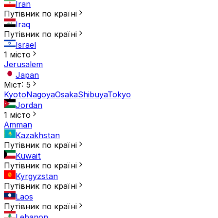
Iran
Путівник по країні
Iraq
Путівник по країні
Israel
1 місто
Jerusalem
Japan
Міст: 5
Kyoto
Nagoya
Osaka
Shibuya
Tokyo
Jordan
1 місто
Amman
Kazakhstan
Путівник по країні
Kuwait
Путівник по країні
Kyrgyzstan
Путівник по країні
Laos
Путівник по країні
Lebanon