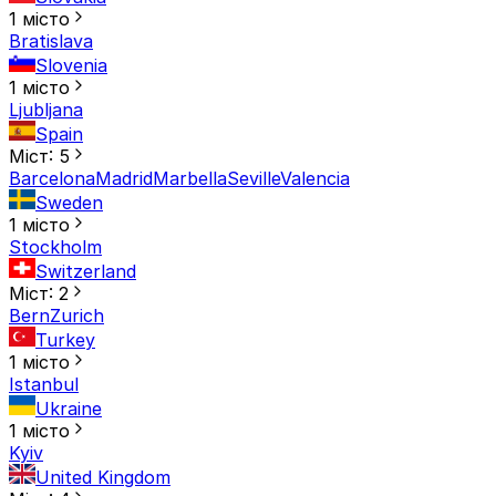
1 місто
Bratislava
Slovenia
1 місто
Ljubljana
Spain
Міст: 5
Barcelona
Madrid
Marbella
Seville
Valencia
Sweden
1 місто
Stockholm
Switzerland
Міст: 2
Bern
Zurich
Turkey
1 місто
Istanbul
Ukraine
1 місто
Kyiv
United Kingdom