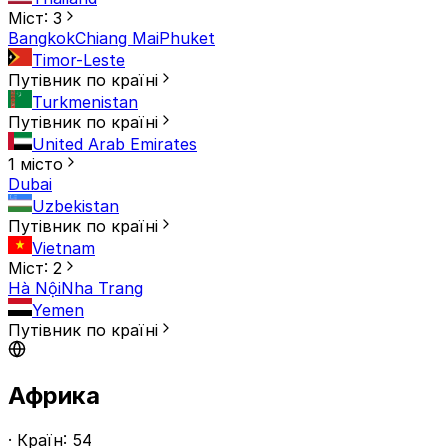
Міст: 3
Bangkok
Chiang Mai
Phuket
Timor-Leste
Путівник по країні
Turkmenistan
Путівник по країні
United Arab Emirates
1 місто
Dubai
Uzbekistan
Путівник по країні
Vietnam
Міст: 2
Hà Nội
Nha Trang
Yemen
Путівник по країні
Африка
· Країн: 54