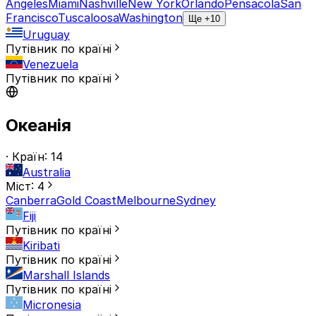
Angeles
Miami
Nashville
New York
Orlando
Pensacola
San
Francisco
Tuscaloosa
Washington
Ще +10
Uruguay
Путівник по країні
Venezuela
Путівник по країні
Океанія
· Країн: 14
Australia
Міст: 4
Canberra
Gold Coast
Melbourne
Sydney
Fiji
Путівник по країні
Kiribati
Путівник по країні
Marshall Islands
Путівник по країні
Micronesia