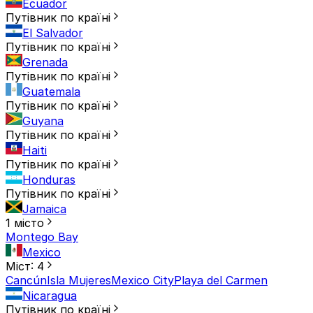
Ecuador
Путівник по країні
El Salvador
Путівник по країні
Grenada
Путівник по країні
Guatemala
Путівник по країні
Guyana
Путівник по країні
Haiti
Путівник по країні
Honduras
Путівник по країні
Jamaica
1 місто
Montego Bay
Mexico
Міст: 4
Cancún
Isla Mujeres
Mexico City
Playa del Carmen
Nicaragua
Путівник по країні