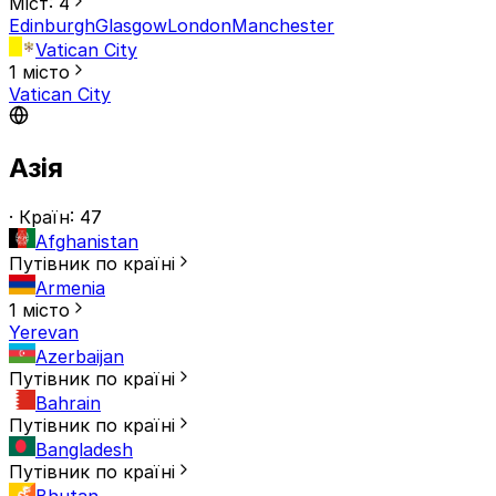
Міст: 4
Edinburgh
Glasgow
London
Manchester
Vatican City
1 місто
Vatican City
Азія
· Країн: 47
Afghanistan
Путівник по країні
Armenia
1 місто
Yerevan
Azerbaijan
Путівник по країні
Bahrain
Путівник по країні
Bangladesh
Путівник по країні
Bhutan