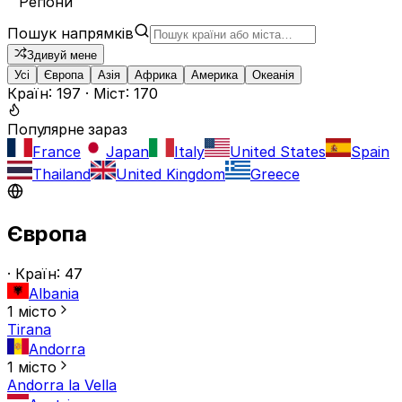
Регіони
Пошук напрямків
Здивуй мене
Усі
Європа
Азія
Африка
Америка
Океанія
Країн: 197 · Міст: 170
Популярне зараз
France
Japan
Italy
United States
Spain
Thailand
United Kingdom
Greece
Європа
· Країн: 47
Albania
1 місто
Tirana
Andorra
1 місто
Andorra la Vella