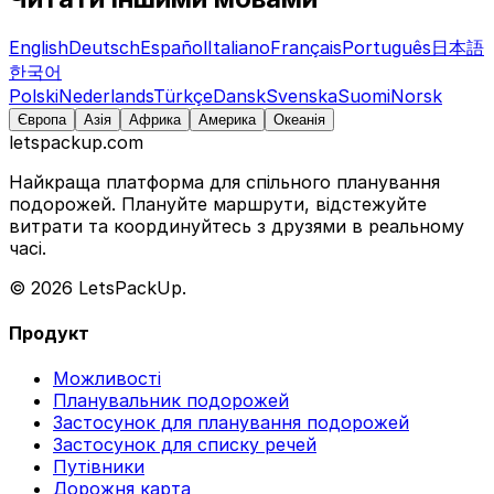
English
Deutsch
Español
Italiano
Français
Português
日本語
한국어
Polski
Nederlands
Türkçe
Dansk
Svenska
Suomi
Norsk
Європа
Азія
Африка
Америка
Океанія
letspackup.com
Найкраща платформа для спільного планування
подорожей. Плануйте маршрути, відстежуйте
витрати та координуйтесь з друзями в реальному
часі.
© 2026 LetsPackUp.
Продукт
Можливості
Планувальник подорожей
Застосунок для планування подорожей
Застосунок для списку речей
Путівники
Дорожня карта