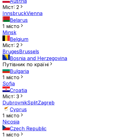
Austria
Міст: 2
Innsbruck
Vienna
Belarus
1 місто
Minsk
Belgium
Міст: 2
Bruges
Brussels
Bosnia and Herzegovina
Путівник по країні
Bulgaria
1 місто
Sofia
Croatia
Міст: 3
Dubrovnik
Split
Zagreb
Cyprus
1 місто
Nicosia
Czech Republic
1 місто