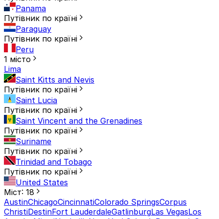
Panama
Путівник по країні
Paraguay
Путівник по країні
Peru
1 місто
Lima
Saint Kitts and Nevis
Путівник по країні
Saint Lucia
Путівник по країні
Saint Vincent and the Grenadines
Путівник по країні
Suriname
Путівник по країні
Trinidad and Tobago
Путівник по країні
United States
Міст: 18
Austin
Chicago
Cincinnati
Colorado Springs
Corpus
Christi
Destin
Fort Lauderdale
Gatlinburg
Las Vegas
Los