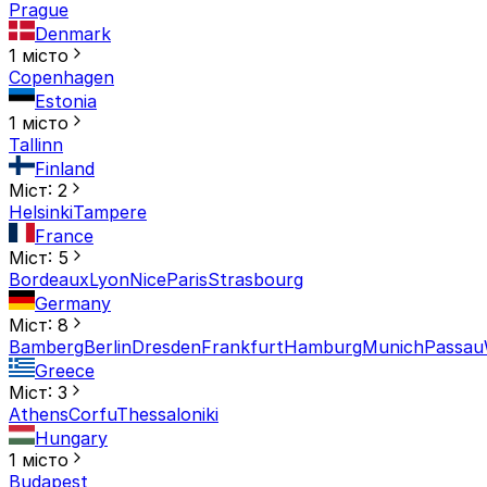
Prague
Denmark
1 місто
Copenhagen
Estonia
1 місто
Tallinn
Finland
Міст: 2
Helsinki
Tampere
France
Міст: 5
Bordeaux
Lyon
Nice
Paris
Strasbourg
Germany
Міст: 8
Bamberg
Berlin
Dresden
Frankfurt
Hamburg
Munich
Passau
Greece
Міст: 3
Athens
Corfu
Thessaloniki
Hungary
1 місто
Budapest