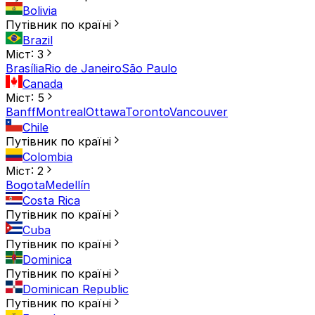
Bolivia
Путівник по країні
Brazil
Міст: 3
Brasília
Rio de Janeiro
São Paulo
Canada
Міст: 5
Banff
Montreal
Ottawa
Toronto
Vancouver
Chile
Путівник по країні
Colombia
Міст: 2
Bogota
Medellín
Costa Rica
Путівник по країні
Cuba
Путівник по країні
Dominica
Путівник по країні
Dominican Republic
Путівник по країні