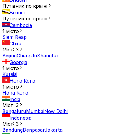
Путівник по країні
Brunei
Путівник по країні
Cambodia
1 місто
Siem Reap
China
Міст: 3
Beijing
Chengdu
Shanghai
Georgia
1 місто
Kutaisi
Hong Kong
1 місто
Hong Kong
India
Міст: 3
Bengaluru
Mumbai
New Delhi
Indonesia
Міст: 3
Bandung
Denpasar
Jakarta