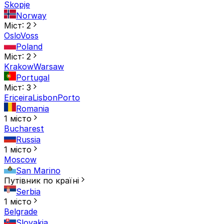
Skopje
Norway
Міст: 2
Oslo
Voss
Poland
Міст: 2
Krakow
Warsaw
Portugal
Міст: 3
Ericeira
Lisbon
Porto
Romania
1 місто
Bucharest
Russia
1 місто
Moscow
San Marino
Путівник по країні
Serbia
1 місто
Belgrade
Slovakia