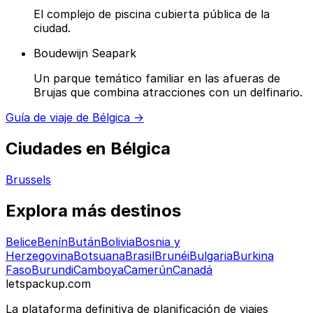
El complejo de piscina cubierta pública de la
ciudad.
Boudewijn Seapark
Un parque temático familiar en las afueras de
Brujas que combina atracciones con un delfinario.
Guía de viaje de Bélgica →
Ciudades en Bélgica
Brussels
Explora más destinos
Belice
Benín
Bután
Bolivia
Bosnia y
Herzegovina
Botsuana
Brasil
Brunéi
Bulgaria
Burkina
Faso
Burundi
Camboya
Camerún
Canadá
letspackup.com
La plataforma definitiva de planificación de viajes