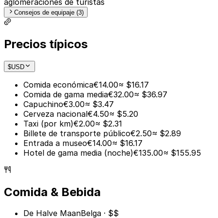
aglomeraciones de turistas
Consejos de equipaje (3)
Precios típicos
$
USD
Comida económica
€14.00
≈ $16.17
Comida de gama media
€32.00
≈ $36.97
Capuchino
€3.00
≈ $3.47
Cerveza nacional
€4.50
≈ $5.20
Taxi (por km)
€2.00
≈ $2.31
Billete de transporte público
€2.50
≈ $2.89
Entrada a museo
€14.00
≈ $16.17
Hotel de gama media (noche)
€135.00
≈ $155.95
Comida & Bebida
De Halve Maan
Belga · $$