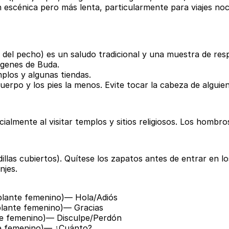
n escénica pero más lenta, particularmente para viajes no
ra del pecho) es un saludo tradicional y una muestra de res
ágenes de Buda.
plos y algunas tiendas.
uerpo y los pies la menos. Evite tocar la cabeza de alguie
mente al visitar templos y sitios religiosos. Los hombros 
illas cubiertos). Quítese los zapatos antes de entrar en l
njes.
blante femenino)
— Hola/Adiós
lante femenino)
— Gracias
te femenino)
— Disculpe/Perdón
e femenino)
— ¿Cuánto?