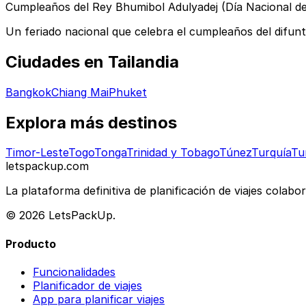
Cumpleaños del Rey Bhumibol Adulyadej (Día Nacional de
Un feriado nacional que celebra el cumpleaños del difun
Ciudades en Tailandia
Bangkok
Chiang Mai
Phuket
Explora más destinos
Timor-Leste
Togo
Tonga
Trinidad y Tobago
Túnez
Turquía
Tu
letspackup.com
La plataforma definitiva de planificación de viajes colabo
© 2026 LetsPackUp.
Producto
Funcionalidades
Planificador de viajes
App para planificar viajes