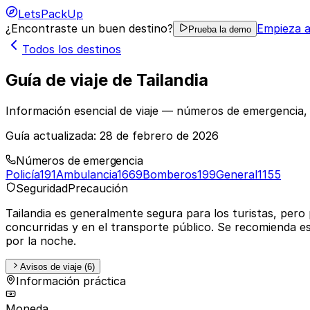
LetsPackUp
¿Encontraste un buen destino?
Empieza a
Prueba la demo
Todos los destinos
Guía de viaje de Tailandia
Información esencial de viaje — números de emergencia
Guía actualizada:
28 de febrero de 2026
Números de emergencia
Policía
191
Ambulancia
1669
Bomberos
199
General
1155
Seguridad
Precaución
Tailandia es generalmente segura para los turistas, pero
concurridas y en el transporte público. Se recomienda es
por la noche.
Avisos de viaje (6)
Información práctica
Moneda