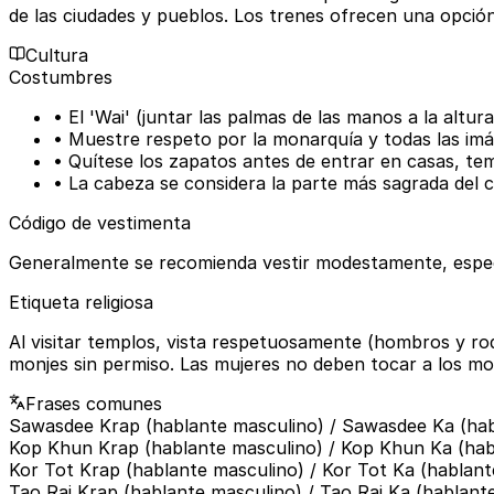
de las ciudades y pueblos. Los trenes ofrecen una opció
Cultura
Costumbres
• El 'Wai' (juntar las palmas de las manos a la altu
• Muestre respeto por la monarquía y todas las im
• Quítese los zapatos antes de entrar en casas, tem
• La cabeza se considera la parte más sagrada del c
Código de vestimenta
Generalmente se recomienda vestir modestamente, especial
Etiqueta religiosa
Al visitar templos, vista respetuosamente (hombros y rod
monjes sin permiso. Las mujeres no deben tocar a los mo
Frases comunes
Sawasdee Krap (hablante masculino) / Sawasdee Ka (ha
Kop Khun Krap (hablante masculino) / Kop Khun Ka (hab
Kor Tot Krap (hablante masculino) / Kor Tot Ka (hablan
Tao Rai Krap (hablante masculino) / Tao Rai Ka (hablant