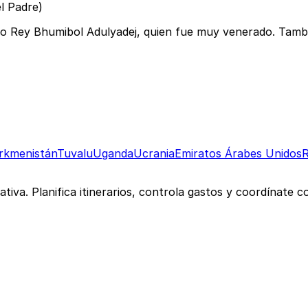
l Padre)
to Rey Bhumibol Adulyadej, quien fue muy venerado. Tambi
rkmenistán
Tuvalu
Uganda
Ucrania
Emiratos Árabes Unidos
R
rativa. Planifica itinerarios, controla gastos y coordínate 