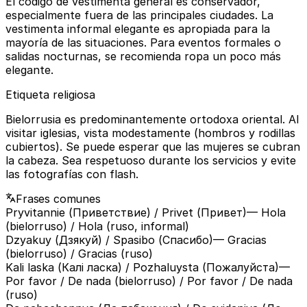
El código de vestimenta general es conservador,
especialmente fuera de las principales ciudades. La
vestimenta informal elegante es apropiada para la
mayoría de las situaciones. Para eventos formales o
salidas nocturnas, se recomienda ropa un poco más
elegante.
Etiqueta religiosa
Bielorrusia es predominantemente ortodoxa oriental. Al
visitar iglesias, vista modestamente (hombros y rodillas
cubiertos). Se puede esperar que las mujeres se cubran
la cabeza. Sea respetuoso durante los servicios y evite
las fotografías con flash.
Frases comunes
Pryvitannie (Приветствие) / Privet (Привет)
— Hola
(bielorruso) / Hola (ruso, informal)
Dzyakuy (Дзякуй) / Spasibo (Спасибо)
— Gracias
(bielorruso) / Gracias (ruso)
Kali laska (Калі ласка) / Pozhaluysta (Пожалуйста)
—
Por favor / De nada (bielorruso) / Por favor / De nada
(ruso)