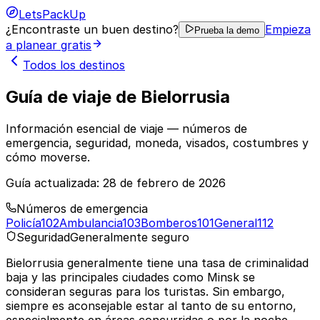
LetsPackUp
¿Encontraste un buen destino?
Empieza
Prueba la demo
a planear gratis
Todos los destinos
Guía de viaje de Bielorrusia
Información esencial de viaje — números de
emergencia, seguridad, moneda, visados, costumbres y
cómo moverse.
Guía actualizada:
28 de febrero de 2026
Números de emergencia
Policía
102
Ambulancia
103
Bomberos
101
General
112
Seguridad
Generalmente seguro
Bielorrusia generalmente tiene una tasa de criminalidad
baja y las principales ciudades como Minsk se
consideran seguras para los turistas. Sin embargo,
siempre es aconsejable estar al tanto de su entorno,
especialmente en áreas concurridas o por la noche.