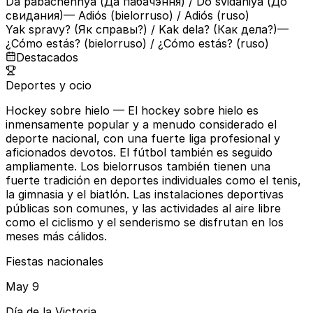
Da pabachennya (Да пабачэння) / Do svidaniya (До
свидания)
— Adiós (bielorruso) / Adiós (ruso)
Yak spravy? (Як справы?) / Kak dela? (Как дела?)
—
¿Cómo estás? (bielorruso) / ¿Cómo estás? (ruso)
Destacados
Deportes y ocio
Hockey sobre hielo
— El hockey sobre hielo es
inmensamente popular y a menudo considerado el
deporte nacional, con una fuerte liga profesional y
aficionados devotos. El fútbol también es seguido
ampliamente. Los bielorrusos también tienen una
fuerte tradición en deportes individuales como el tenis,
la gimnasia y el biatlón. Las instalaciones deportivas
públicas son comunes, y las actividades al aire libre
como el ciclismo y el senderismo se disfrutan en los
meses más cálidos.
Fiestas nacionales
May 9
Día de la Victoria