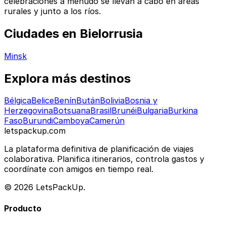
celebraciones a menudo se llevan a cabo en áreas
rurales y junto a los ríos.
Ciudades en Bielorrusia
Minsk
Explora más destinos
Bélgica
Belice
Benín
Bután
Bolivia
Bosnia y
Herzegovina
Botsuana
Brasil
Brunéi
Bulgaria
Burkina
Faso
Burundi
Camboya
Camerún
letspackup.com
La plataforma definitiva de planificación de viajes
colaborativa. Planifica itinerarios, controla gastos y
coordínate con amigos en tiempo real.
© 2026 LetsPackUp.
Producto