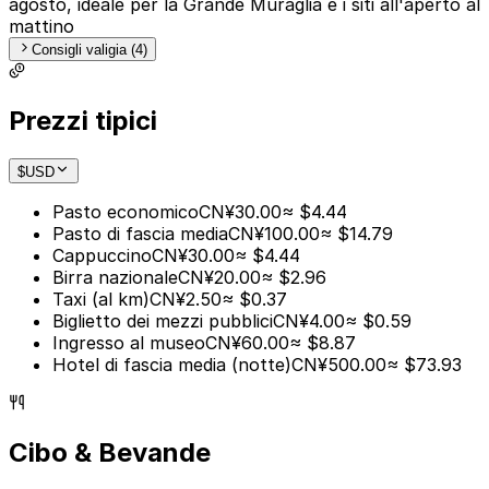
agosto, ideale per la Grande Muraglia e i siti all'aperto al
mattino
Consigli valigia (4)
Prezzi tipici
$
USD
Pasto economico
CN¥30.00
≈ $4.44
Pasto di fascia media
CN¥100.00
≈ $14.79
Cappuccino
CN¥30.00
≈ $4.44
Birra nazionale
CN¥20.00
≈ $2.96
Taxi (al km)
CN¥2.50
≈ $0.37
Biglietto dei mezzi pubblici
CN¥4.00
≈ $0.59
Ingresso al museo
CN¥60.00
≈ $8.87
Hotel di fascia media (notte)
CN¥500.00
≈ $73.93
Cibo & Bevande