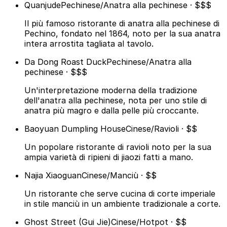
Quanjude
Pechinese/Anatra alla pechinese · $$$
Il più famoso ristorante di anatra alla pechinese di
Pechino, fondato nel 1864, noto per la sua anatra
intera arrostita tagliata al tavolo.
Da Dong Roast Duck
Pechinese/Anatra alla
pechinese · $$$
Un'interpretazione moderna della tradizione
dell'anatra alla pechinese, nota per uno stile di
anatra più magro e dalla pelle più croccante.
Baoyuan Dumpling House
Cinese/Ravioli · $$
Un popolare ristorante di ravioli noto per la sua
ampia varietà di ripieni di jiaozi fatti a mano.
Najia Xiaoguan
Cinese/Manciù · $$
Un ristorante che serve cucina di corte imperiale
in stile manciù in un ambiente tradizionale a corte.
Ghost Street (Gui Jie)
Cinese/Hotpot · $$