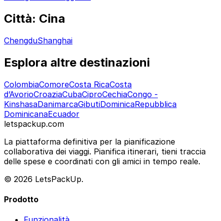
Città: Cina
Chengdu
Shanghai
Esplora altre destinazioni
Colombia
Comore
Costa Rica
Costa
d’Avorio
Croazia
Cuba
Cipro
Cechia
Congo -
Kinshasa
Danimarca
Gibuti
Dominica
Repubblica
Dominicana
Ecuador
letspackup.com
La piattaforma definitiva per la pianificazione
collaborativa dei viaggi. Pianifica itinerari, tieni traccia
delle spese e coordinati con gli amici in tempo reale.
© 2026 LetsPackUp.
Prodotto
Funzionalità