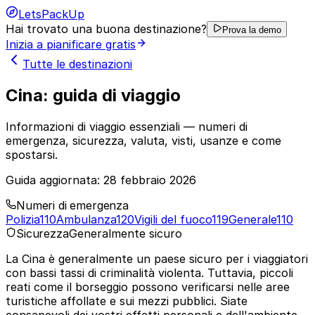
LetsPackUp
Hai trovato una buona destinazione?
Prova la demo
Inizia a pianificare gratis
Tutte le destinazioni
Cina: guida di viaggio
Informazioni di viaggio essenziali — numeri di
emergenza, sicurezza, valuta, visti, usanze e come
spostarsi.
Guida aggiornata:
28 febbraio 2026
Numeri di emergenza
Polizia
110
Ambulanza
120
Vigili del fuoco
119
Generale
110
Sicurezza
Generalmente sicuro
La Cina è generalmente un paese sicuro per i viaggiatori
con bassi tassi di criminalità violenta. Tuttavia, piccoli
reati come il borseggio possono verificarsi nelle aree
turistiche affollate e sui mezzi pubblici. Siate
consapevoli dei vostri effetti personali e dell'ambiente