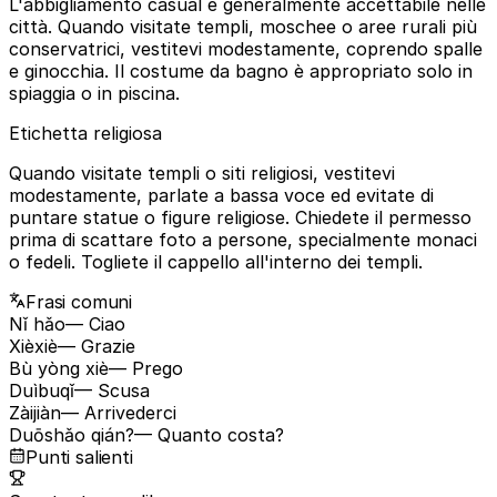
L'abbigliamento casual è generalmente accettabile nelle
città. Quando visitate templi, moschee o aree rurali più
conservatrici, vestitevi modestamente, coprendo spalle
e ginocchia. Il costume da bagno è appropriato solo in
spiaggia o in piscina.
Etichetta religiosa
Quando visitate templi o siti religiosi, vestitevi
modestamente, parlate a bassa voce ed evitate di
puntare statue o figure religiose. Chiedete il permesso
prima di scattare foto a persone, specialmente monaci
o fedeli. Togliete il cappello all'interno dei templi.
Frasi comuni
Nǐ hǎo
— Ciao
Xièxiè
— Grazie
Bù yòng xiè
— Prego
Duìbuqǐ
— Scusa
Zàijiàn
— Arrivederci
Duōshǎo qián?
— Quanto costa?
Punti salienti