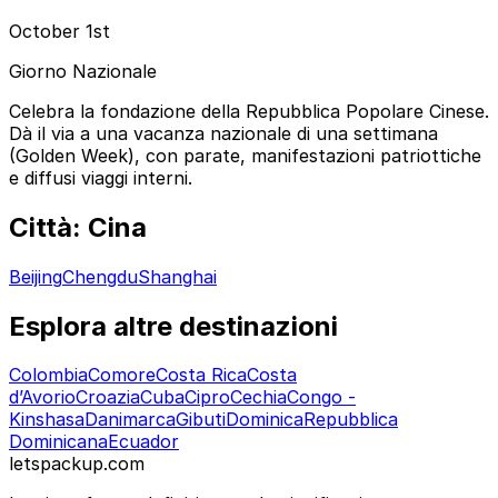
October 1st
Giorno Nazionale
Celebra la fondazione della Repubblica Popolare Cinese.
Dà il via a una vacanza nazionale di una settimana
(Golden Week), con parate, manifestazioni patriottiche
e diffusi viaggi interni.
Città: Cina
Beijing
Chengdu
Shanghai
Esplora altre destinazioni
Colombia
Comore
Costa Rica
Costa
d’Avorio
Croazia
Cuba
Cipro
Cechia
Congo -
Kinshasa
Danimarca
Gibuti
Dominica
Repubblica
Dominicana
Ecuador
letspackup.com